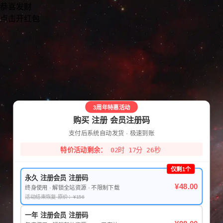
恭喜发财
点击开红包
3周年特惠活动
购买 注册 会员注册码
支付后系统自动发货 · 极速到账
特价活动剩余：
02时 17分 26秒
仅剩1个
永久 注册会员 注册码
¥48.00
终身使用 · 解锁全站资源 · 不限制下载
活动结束恢复 原价：¥156
一年 注册会员 注册码