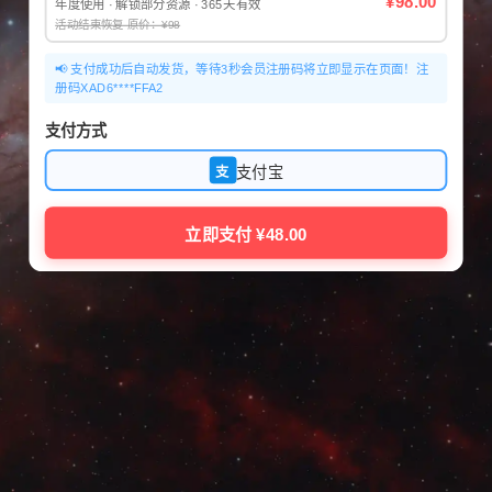
¥98.00
年度使用 · 解锁部分资源 · 365天有效
活动结束恢复 原价：¥98
📢 支付成功后自动发货，等待3秒会员注册码将立即显示在页面！注
册码XAD6****FFA2
支付方式
支付宝
支
立即支付 ¥48.00