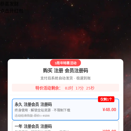
恭喜发财
点击开红包
3周年特惠活动
购买 注册 会员注册码
支付后系统自动发货 · 极速到账
特价活动剩余：
02时 17分 25秒
仅剩1个
永久 注册会员 注册码
¥48.00
终身使用 · 解锁全站资源 · 不限制下载
活动结束恢复 原价：¥156
一年 注册会员 注册码