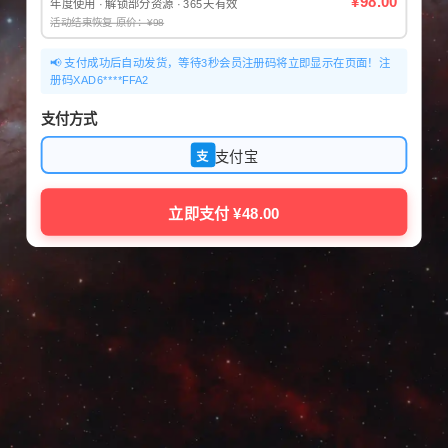
¥98.00
年度使用 · 解锁部分资源 · 365天有效
活动结束恢复 原价：¥98
📢 支付成功后自动发货，等待3秒会员注册码将立即显示在页面！注
册码XAD6****FFA2
支付方式
支付宝
支
立即支付 ¥48.00