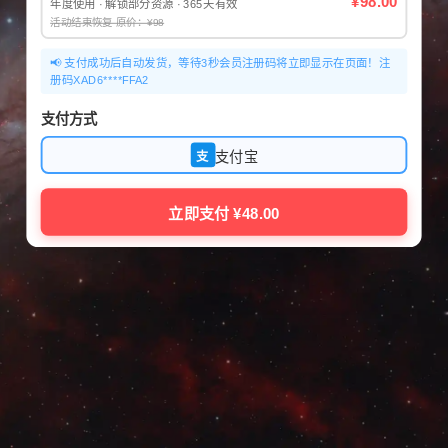
¥98.00
年度使用 · 解锁部分资源 · 365天有效
活动结束恢复 原价：¥98
📢 支付成功后自动发货，等待3秒会员注册码将立即显示在页面！注
册码XAD6****FFA2
支付方式
支付宝
支
立即支付 ¥48.00