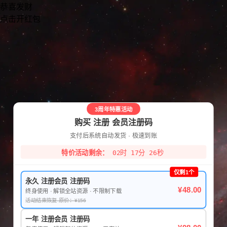
恭喜发财
点击开红包
3周年特惠活动
购买 注册 会员注册码
支付后系统自动发货 · 极速到账
特价活动剩余：
02时 17分 26秒
仅剩1个
永久 注册会员 注册码
¥48.00
终身使用 · 解锁全站资源 · 不限制下载
活动结束恢复 原价：¥156
一年 注册会员 注册码