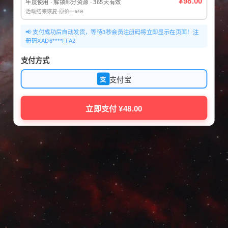
¥98.00
年度使用 · 解锁部分资源 · 365天有效
活动结束恢复 原价：¥98
📢 支付成功后自动发货，等待3秒会员注册码将立即显示在页面！注
册码XAD6****FFA2
支付方式
支付宝
支
立即支付 ¥48.00