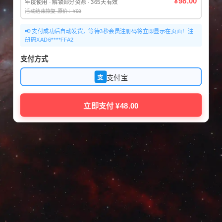
¥98.00
年度使用 · 解锁部分资源 · 365天有效
活动结束恢复 原价：¥98
📢 支付成功后自动发货，等待3秒会员注册码将立即显示在页面！注
册码XAD6****FFA2
支付方式
支付宝
支
立即支付 ¥48.00