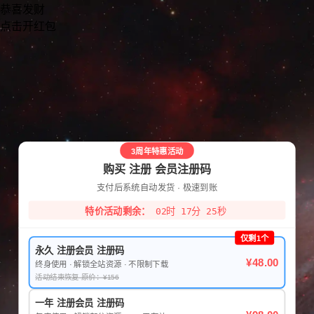
恭喜发财
点击开红包
3周年特惠活动
购买 注册 会员注册码
支付后系统自动发货 · 极速到账
特价活动剩余：
02时 17分 25秒
仅剩1个
永久 注册会员 注册码
¥48.00
终身使用 · 解锁全站资源 · 不限制下载
活动结束恢复 原价：¥156
一年 注册会员 注册码