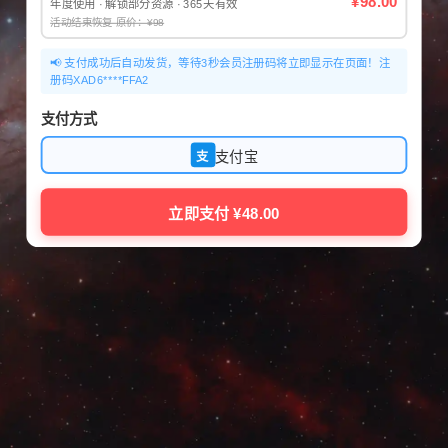
¥98.00
年度使用 · 解锁部分资源 · 365天有效
活动结束恢复 原价：¥98
📢 支付成功后自动发货，等待3秒会员注册码将立即显示在页面！注
册码XAD6****FFA2
支付方式
支付宝
支
立即支付 ¥48.00