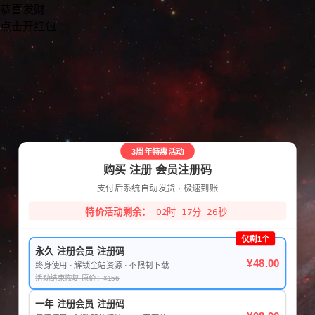
恭喜发财
点击开红包
3周年特惠活动
购买 注册 会员注册码
支付后系统自动发货 · 极速到账
特价活动剩余：
02时 17分 26秒
仅剩1个
永久 注册会员 注册码
¥48.00
终身使用 · 解锁全站资源 · 不限制下载
活动结束恢复 原价：¥156
一年 注册会员 注册码