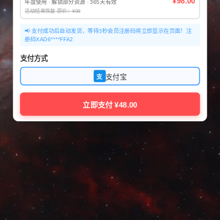
¥98.00
年度使用 · 解锁部分资源 · 365天有效
活动结束恢复 原价：¥98
📢 支付成功后自动发货，等待3秒会员注册码将立即显示在页面！注
册码XAD6****FFA2
支付方式
支付宝
支
立即支付 ¥48.00