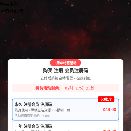
恭喜发财
点击开红包
3周年特惠活动
购买 注册 会员注册码
支付后系统自动发货 · 极速到账
特价活动剩余：
02时 17分 25秒
仅剩1个
永久 注册会员 注册码
¥48.00
终身使用 · 解锁全站资源 · 不限制下载
活动结束恢复 原价：¥156
一年 注册会员 注册码