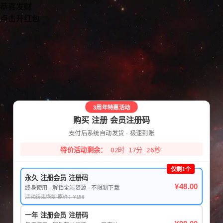
恭喜发财
点击开红包
3周年特惠活动
购买 注册 会员注册码
支付后系统自动发货 · 极速到账
特价活动剩余：
02时 17分 26秒
仅剩1个
永久 注册会员 注册码
¥48.00
终身使用 · 解锁全站资源 · 不限制下载
活动结束恢复 原价：¥156
一年 注册会员 注册码