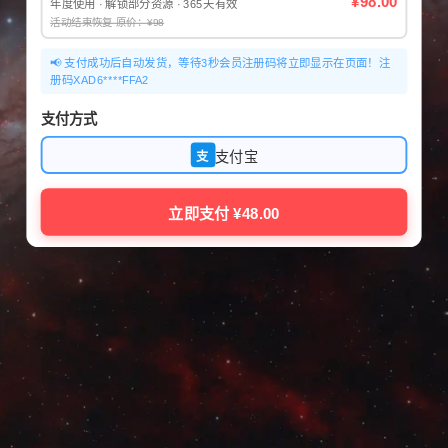
¥98.00
年度使用 · 解锁部分资源 · 365天有效
活动结束恢复 原价：¥98
📢 支付成功后自动发货，等待3秒会员注册码将立即显示在页面！注
册码XAD6****FFA2
支付方式
支付宝
支
立即支付 ¥48.00