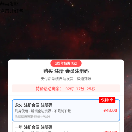
恭喜发财
点击开红包
3周年特惠活动
购买 注册 会员注册码
支付后系统自动发货 · 极速到账
特价活动剩余：
02时 17分 25秒
仅剩1个
永久 注册会员 注册码
¥48.00
终身使用 · 解锁全站资源 · 不限制下载
活动结束恢复 原价：¥156
一年 注册会员 注册码