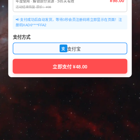
¥98.00
年度使用 · 解锁部分资源 · 365天有效
活动结束恢复 原价：¥98
📢 支付成功后自动发货，等待3秒会员注册码将立即显示在页面！注
册码XAD6****FFA2
支付方式
支付宝
支
立即支付 ¥48.00