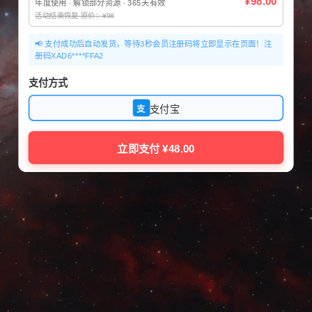
¥98.00
年度使用 · 解锁部分资源 · 365天有效
活动结束恢复 原价：¥98
📢 支付成功后自动发货，等待3秒会员注册码将立即显示在页面！注
册码XAD6****FFA2
支付方式
支付宝
支
立即支付 ¥48.00