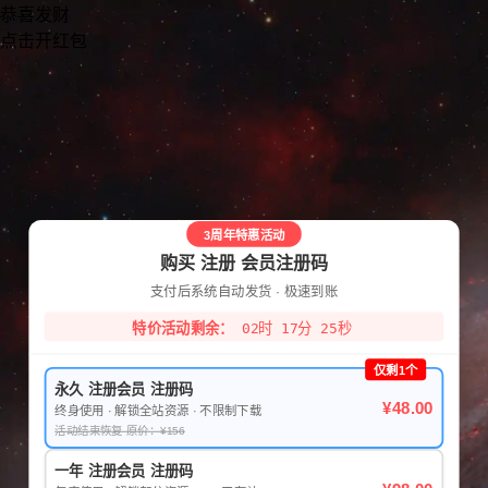
恭喜发财
点击开红包
3周年特惠活动
购买 注册 会员注册码
支付后系统自动发货 · 极速到账
特价活动剩余：
02时 17分 25秒
仅剩1个
永久 注册会员 注册码
¥48.00
终身使用 · 解锁全站资源 · 不限制下载
活动结束恢复 原价：¥156
一年 注册会员 注册码