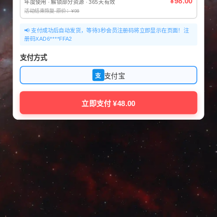
¥98.00
年度使用 · 解锁部分资源 · 365天有效
活动结束恢复 原价：¥98
📢 支付成功后自动发货，等待3秒会员注册码将立即显示在页面！注
册码XAD6****FFA2
支付方式
支付宝
支
立即支付 ¥48.00