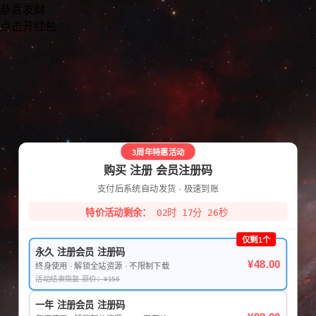
恭喜发财
点击开红包
3周年特惠活动
购买 注册 会员注册码
支付后系统自动发货 · 极速到账
特价活动剩余：
02时 17分 26秒
仅剩1个
永久 注册会员 注册码
¥48.00
终身使用 · 解锁全站资源 · 不限制下载
活动结束恢复 原价：¥156
一年 注册会员 注册码