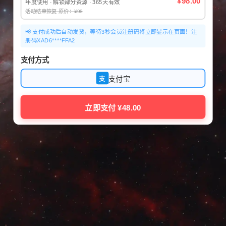
¥98.00
年度使用 · 解锁部分资源 · 365天有效
活动结束恢复 原价：¥98
📢 支付成功后自动发货，等待3秒会员注册码将立即显示在页面！注
册码XAD6****FFA2
支付方式
支付宝
支
立即支付 ¥48.00