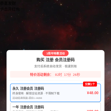
恭喜发财
点击开红包
3周年特惠活动
购买 注册 会员注册码
支付后系统自动发货 · 极速到账
特价活动剩余：
02时 17分 26秒
仅剩1个
永久 注册会员 注册码
¥48.00
终身使用 · 解锁全站资源 · 不限制下载
活动结束恢复 原价：¥156
一年 注册会员 注册码