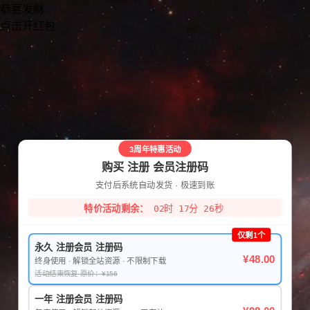
恭喜发财
点击开红包
3周年特惠活动
购买 注册 会员注册码
支付后系统自动发货 · 极速到账
特价活动剩余：
02时 17分 26秒
仅剩1个
永久 注册会员 注册码
¥48.00
终身使用 · 解锁全站资源 · 不限制下载
活动结束恢复 原价：¥156
一年 注册会员 注册码