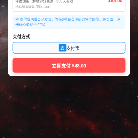
¥98.00
年度使用 · 解锁部分资源 · 365天有效
活动结束恢复 原价：¥98
📢 支付成功后自动发货，等待3秒会员注册码将立即显示在页面！注
册码XAD6****FFA2
支付方式
支付宝
支
立即支付 ¥48.00