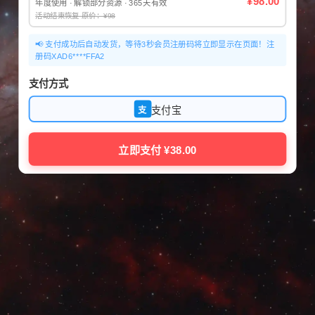
¥98.00
年度使用 · 解锁部分资源 · 365天有效
活动结束恢复 原价：¥98
📢 支付成功后自动发货，等待3秒会员注册码将立即显示在页面！注
册码XAD6****FFA2
支付方式
支付宝
支
立即支付 ¥38.00