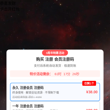
恭喜发财
点击开红包
3周年特惠活动
购买 注册 会员注册码
支付后系统自动发货 · 极速到账
特价活动剩余：
02时 17分 26秒
仅剩1个
永久 注册会员 注册码
¥38.00
终身使用 · 解锁全站资源 · 不限制下载
活动结束恢复 原价：¥156
一年 注册会员 注册码